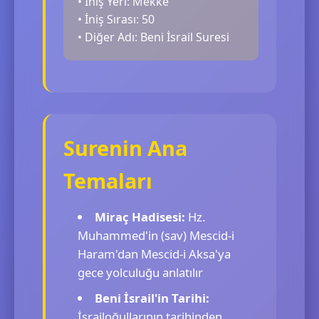
• İniş Yeri: Mekke
• İniş Sırası: 50
• Diğer Adı: Beni İsrail Suresi
Surenin Ana
Temaları
Miraç Hadisesi:
Hz.
Muhammed'in (sav) Mescid-i
Haram'dan Mescid-i Aksa'ya
gece yolculuğu anlatılır
Beni İsrail'in Tarihi:
İsrailoğullarının tarihinden